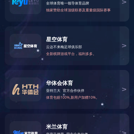
站
加载中，请稍等..