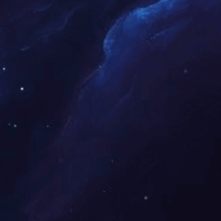
管理平台
九游（中国）一站