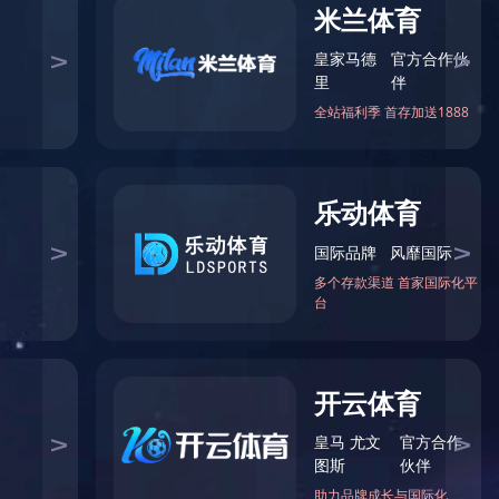
盐城阜宁铂悦府项目
目
连云港学院府项目