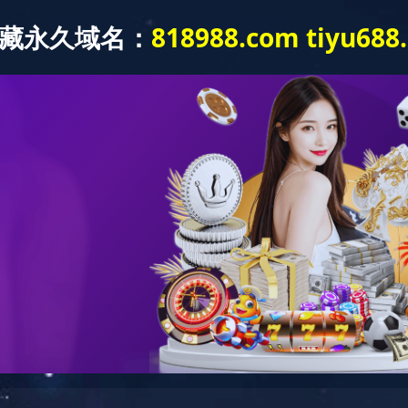
产品与服务
关于凯泉
九游（中国）一站
系统
产品与解决方案
集团介绍
工业园
产品样册
新闻中心
销售网点
品与服务
关于凯泉
九游
案例中心
品牌与文化
加入我们
投诉与建议
荣誉与证书
关注我们
与解决方案
集团介绍
工业园
福州罗源正荣·悦景台智慧安全标准泵房工程
福州闽清锦江海悦智慧安全标准泵
可持续发展
样册
新闻中心
销售网
中心
品牌与文化
加入我
与建议
荣誉与证书
关注我
市吉祥凤景湾2期项目
菏泽自来水公司统管统建项