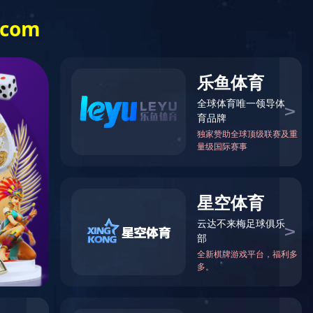
式服务官方网站
简体中文
（中国）一站式服务官方网站
点
们
们